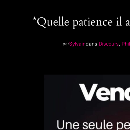
*Quelle patience il a 
Sylvain
dans
Discours
, 
Phi
par