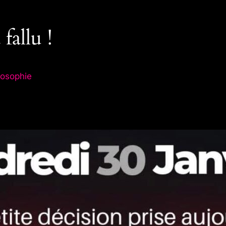
fallu !
losophie