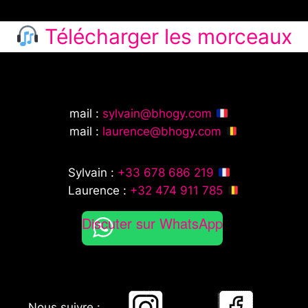
Télécharger les morceaux
mail :
sylvain@bhogy.com
mail :
laurence@bhogy.com
Sylvain :
+33 678 686 219
Laurence :
+32 474 911 785
Discuter sur WhatsApp
Nous suivre :